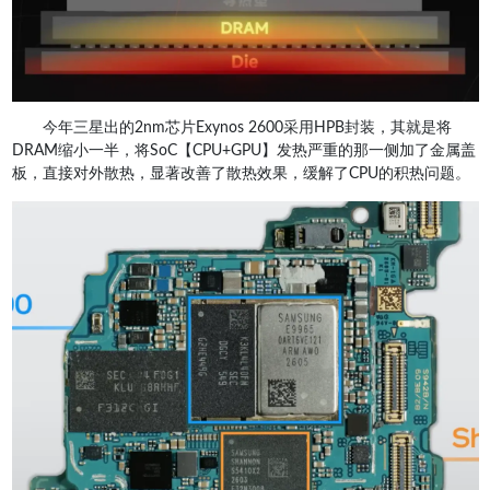
今年三星出的2nm芯片Exynos 2600采用HPB封装，其就是将
DRAM缩小一半，将SoC【CPU+GPU】发热严重的那一侧加了金属盖
板，直接对外散热，显著改善了散热效果，缓解了CPU的积热问题。