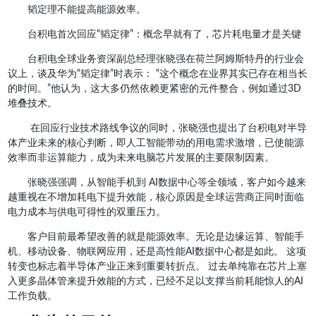
韬定理不能提高能源效率。
台积电首次回应“韬定律”：概念早就有了，芯片耗电量才是关键
台积电全球业务资深副总经理张晓强在荷兰阿姆斯特丹的行业会
议上，谈及华为“韬定律”时表示： “这个概念在业界其实已存在相当长
的时间。”他认为，这大多仍然依赖更紧密的元件整合，例如通过3D
堆叠技术。
在回应行业技术路线争议的同时，张晓强也提出了台积电对半导
体产业未来的核心判断，即人工智能带动的用电需求激增，已使能源
效率而非运算能力，成为未来电脑芯片发展的主要限制因素。
张晓强强调，从智能手机到 AI数据中心等全领域，客户如今越来
越重视在不增加耗电下提升效能，核心原因是全球运营商正同时面临
电力成本与供电可得性的双重压力。
客户目前最希望改善的就是能源效率。无论是边缘运算、智能手
机、移动设备、物联网应用，还是高性能AI数据中心都是如此。 这项
转变也标志着半导体产业正来到重要转折点。 过去单纯靠在芯片上塞
入更多晶体管来提升效能的方式，已经不足以支撑当前耗能惊人的AI
工作负载。