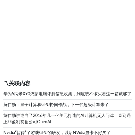
〽️关联内容
华为5纳米X90鸿蒙电脑评测信息收集，到底该不该买看这一篇就够了
黄仁勋：量子计算和GPU协同作战，下一代超级计算来了
黄仁勋讲述自己2016年几十亿美元打造的AI计算机无人问津，直到遇
上非盈利初创公司OpenAI
Nvidia“暂停”了游戏GPU的研发，以后NVidia显卡不好买了