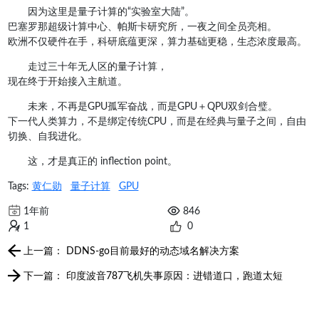
因为这里是量子计算的“实验室大陆”。
巴塞罗那超级计算中心、帕斯卡研究所，一夜之间全员亮相。
欧洲不仅硬件在手，科研底蕴更深，算力基础更稳，生态浓度最高。
走过三十年无人区的量子计算，
现在终于开始接入主航道。
未来，不再是GPU孤军奋战，而是GPU＋QPU双剑合璧。
下一代人类算力，不是绑定传统CPU，而是在经典与量子之间，自由
切换、自我进化。
这，才是真正的 inflection point。
Tags:
黄仁勋
量子计算
GPU
1年前
846
1
0
上一篇： DDNS-go目前最好的动态域名解决方案
下一篇： 印度波音787飞机失事原因：进错道口，跑道太短