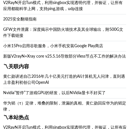
V2RayN开启Tun模式，利用singbox实现透明代理，并验证，让所有
应用都能科学上网，支持ping,游戏，udp连接
2025安全翻墙指南
GFW文件泄露：深度揭示中国防火墙技术及其全球输出，附500G文
件下载链接
小米15Pro启用谷歌服务，小米手机安装Google Play商店
新版V2rayN+Xray core v25.5.16导致部分Vless节点不工作的解决办法
〽️关联内容
黄仁勋讲述自己2016年几十亿美元打造的AI计算机无人问津，直到遇
上非盈利初创公司OpenAI
Nvidia“暂停”了游戏GPU的研发，以后NVidia显卡不好买了
华为韬（τ）定律，堆叠的限制，泄漏的真相。黄仁勋回应华为的韬定
律，
〽️本站热点
V2RayN开启Tun模式，利用singbox实现透明代理，并验证，让所有应