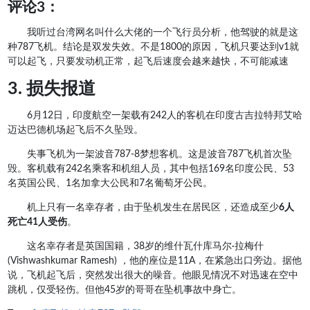
评论3：
我听过台湾网名叫什么大佬的一个飞行员分析，他驾驶的就是这
种787飞机。结论是双发失效。不是1800的原因，飞机只要达到v1就
可以起飞，只要发动机正常，起飞后速度会越来越快，不可能减速
3. 损失报道
6月12日，印度航空一架载有242人的客机在印度古吉拉特邦艾哈
迈达巴德机场起飞后不久坠毁。
失事飞机为一架波音787-8梦想客机。这是波音787飞机首次坠
毁。客机载有242名乘客和机组人员，其中包括169名印度公民、53
名英国公民、1名加拿大公民和7名葡萄牙公民。
机上只有一名幸存者，由于坠机发生在居民区，还造成至少
6人
死亡41人受伤
。
这名幸存者是英国国籍，38岁的维什瓦什库马尔·拉梅什
(Vishwashkumar Ramesh) ，他的座位是11A，在紧急出口旁边。据他
说，飞机起飞后，突然发出很大的噪音。他眼见情况不对迅速在空中
跳机，仅受轻伤。但他45岁的哥哥在坠机事故中身亡。