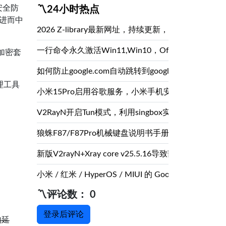
的安全防
〽️24小时热点
进而中
2026 Z-library最新网址，持续更新，能用镜像，最大
一行命令永久激活Win11,Win10，Office,
的加密套
如何防止google.com自动跳转到google.com.hk,google
理工具
小米15Pro启用谷歌服务，小米手机安装Google Play
V2RayN开启Tun模式，利用singbox实现透明代
狼蛛F87/F87Pro机械键盘说明书手册扫描完整版
新版V2rayN+Xray core v25.5.16导致部分Vles
小米 / 红米 / HyperOS / MIUI 的 Google Play 安装
〽️评论数： 0
登录后评论
的延