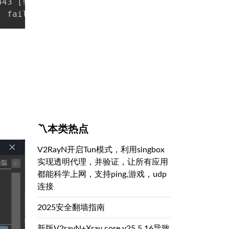
443 
[
socks -
>
 proxy
]
: failed to dial to 
12.19
.3.15:443 
>
 tls: Cur
〽️本类热点
V2RayN开启Tun模式，利用singbox
实现透明代理，并验证，让所有应用
都能科学上网，支持ping,游戏，udp
连接
2025安全翻墙指南
新版V2rayN+Xray core v25.5.16导致