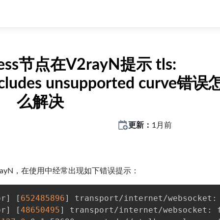
Vless节点在V2rayN提示 tls:
includes unsupported curve错误
么解决
更新：
1月前
认导入V2rayN，在使用中经常出现如下错误提示：
or
]
[
652485896
]
 transport/internet/websocket:
or
]
[
48650495
]
 transport/internet/websocket: 