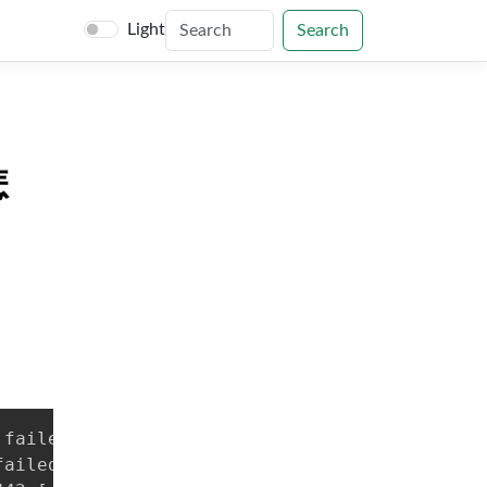
Light
Search
怎
 failed to dial to 
12.19
.3.15:443 
>
failed to dial to 
12.19
.3.15:443 
>