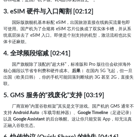
3. eSIM 硬件与入口阉割 [02:12]
国际版旗舰机基本标配 eSIM，出国旅游直接在线购买流量包即
可使用。国产机为了合规将 eSIM 芯片位换成了双实体卡槽，并从系
统底层抹去了 eSIM 入口。即便是个别支持的机型，激活流程也比实
体卡还麻烦。
4. 全球频段缩减 [02:41]
国产旗舰除了顶配的“超大杯”，标准版和 Pro 版往往会砍掉海外
核心频段以节省专利费和硬件成本。
后果：
在国内 5G 飞起，但一旦
出国（欧美日韩），你的手机可能回落到断续的 3G 甚至 2G，直接失
联。
5. GMS 服务的“残废化”支持 [03:19]
厂商宣称“内置谷歌框架”其实是文字游戏。国产机的 GMS 通常不
支持
Android Auto
（车载导航神器）、
Google Timeline
（足迹记录）
以及
Google Assistant
的后台唤醒。这让你只能安装 App，却无法真
正融入谷歌生态。