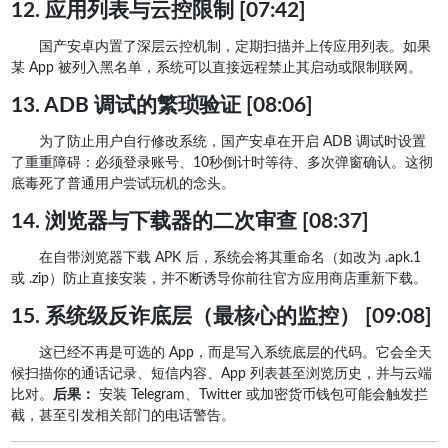
12. 应用列表与云控限制 [07:42]
国产安卓内置了深层云控机制，定期扫描并上传应用列表。如果
某 App 被列入黑名单，系统可以直接远程禁止其启动或限制联网。
13. ADB 调试的繁琐验证 [08:06]
为了防止用户自行修改系统，国产安卓在开启 ADB 调试时设置
了重重障碍：必须登录账号、10秒倒计时等待、多次弹窗确认。这彻
底毒死了普通用户尝试玩机的念头。
14. 浏览器与下载器的二次审查 [08:37]
在自带浏览器下载 APK 后，系统会将其重命名（如改为 .apk.1
或 .zip）防止直接安装，并不断诱导你前往官方应用商店重新下载。
15. 系统级反诈底层（最核心的监控） [09:08]
这已经不再是可选的 App，而是写入系统底层的代码。它会全天
候扫描你的通话记录、短信内容、App 列表甚至浏览历史，并与云端
比对。
后果：
安装 Telegram、Twitter 或加密货币钱包可能会触发拦
截，甚至引发相关部门的电话警告。