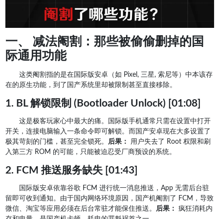
一、 减法阉割：那些被偷偷删掉的国
际通用功能
这类阉割指的是在国际版安卓（如 Pixel, 三星, 索尼等）中本该存
在的原生功能，到了国产系统里却被限制甚至直接移除。
1. BL 解锁限制 (Bootloader Unlock) [01:08]
这是极客玩家心中最大的痛。国际版手机通常只需在设置中打开
开关，连接电脑输入一条命令即可解锁。而国产安卓现在大多设置了
极其苛刻的门槛，甚至完全锁死。
后果：
用户失去了 Root 权限和刷
入第三方 ROM 的可能，只能被迫忍受厂商预设的系统。
2. FCM 推送服务缺失 [01:43]
国际版安卓依靠谷歌 FCM 进行统一消息推送，App 无需后台驻
留即可收到通知。由于国内网络环境原因，国产机阉割了 FCM，导致
微信、淘宝等应用必须在后台常驻才能保住推送。
后果：
疯狂消耗内
存和电量，是国产机卡顿、耗电的罪魁祸首之一。