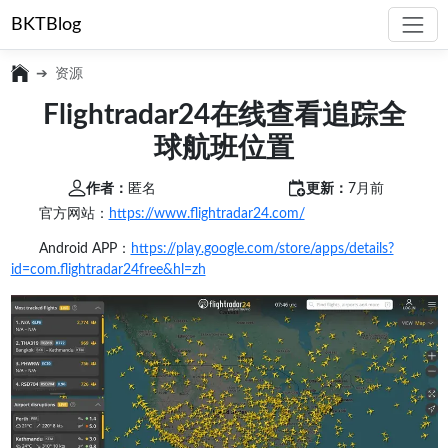
BKTBlog
资源
Flightradar24在线查看追踪全
球航班位置
作者：
匿名
更新：
7月前
官方网站：
https://www.flightradar24.com/
Android APP：
https://play.google.com/store/apps/details?
id=com.flightradar24free&hl=zh