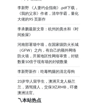
李新野 《人妻约会指南》.pdf下载，
《我的父亲》作者，清华学霸，量化
大佬的95 页新作
李承鹏最新文章：杭州的粪水和《时
间捡屎》
河南部署墙中墙，在国家级防火长城
（GFW）之内，有自己的额外网络
防火墙，开展地区性网络审查，封锁
数量10倍于现有墙的封锁数量
李新野新作：吃毒鸭腿的清北母狗
23岁华人留学生，澳洲天龙人杨兰
兰，酒驾撞人，交保3亿RMB，吓傻
澳洲法官。
〽️本站热点