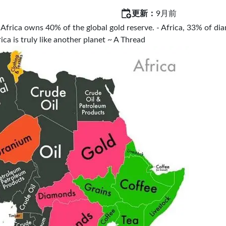
更新：
9月前
 Africa owns 40% of the global gold reserve. - Africa, 33% of d
frica is truly like another planet ~ A Thread