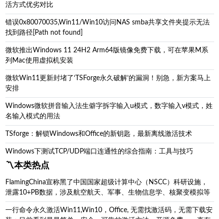
活方式优劣对比
错误0x80070035,Win11/Win10访问NAS smba共享文件夹提示无法
找到路径[Path not found]
微软推出Windows 11 24H2 Arm64版镜像免费下载，可在苹果M系
列Mac使用虚拟机安装
微软Win11更新封堵了‘TSForge永久破解’的漏洞！别急，新方案马上
安排
Windows微软拼音输入法生僻字拆字输入u模式，数字输入v模式，姓
名输入模式的用法
TSforge：解锁Windows和Office的新钥匙，最新离线激活技术
Windows下测试TCP/UDP端口连通性的综合指南：工具与技巧
〽️本类热点
FlamingChina宣称黑了中国国家超级计算中心（NSCC）科研设施，
泄露10+PB数据，涉及航空航天、军事、生物信息学、核聚变模拟等
一行命令永久激活Win11,Win10，Office, 无需找激活码，无需下载安