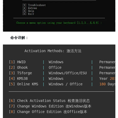
命令详解：
     Activation Methods: 激活方法

[
1
]
 HWID        
|
  Windows             
|
   Permanen
[
2
]
 Ohook       
|
  Office              
|
   Permanen
[
3
]
 TSforge     
|
  Windows/Office/ESU  
|
   Permane
[
4
]
 KMS38       
|
  Windows             
|
   Year 
203
[
5
]
 Online KMS  
|
  Windows / Office    
|
180
 Days
 __________________________________________________

[
6
]
 Check Activation Status 检查激活状态

[
7
]
 Change Windows Edition 改Windows版本

[
8
]
 Change Office Edition 改Office版本

 __________________________________________________
