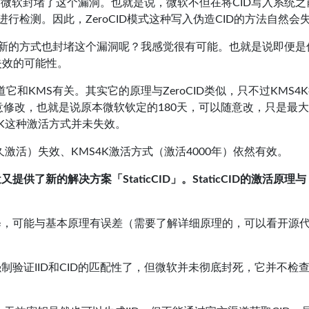
188开始，微软封堵了这个漏洞。也就是说，微软不但在将CID写入系统
性进行检测。因此，ZeroCID模式这种写入伪造CID的方法自然会
系统更新的方式也封堵这个漏洞呢？我感觉很有可能。也就是说即便是
也有失效的可能性。
它和KMS有关。其实它的原理与ZeroCID类似，只不过KMS4
意修改，也就是说原本微软钦定的180天，可以随意改，只是最
MS4K这种激活方式并未失效。
（永久激活）失效、KMS4K激活方式（激活4000年）依然有效。
提供了新的解决方案「StaticCID」。StaticCID的激活原理与
释，可能与基本原理有误差（需要了解详细原理的，可以看开源
验证IID和CID的匹配性了，但微软并未彻底封死，它并不检查I