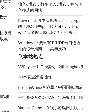
之前进行
输入u模式，数字输入v模式，姓名输
失效。
入模式的用法
低于
Powershell脚本实现将Let's encrypt
的泛域名证书pem转为pfx，安装到
win11, 并配置IIS 以便周期性执行
K往系统
大改成
Windows下测试TCP/UDP端口连通
性的综合指南：工具与技巧
〽️本站热点
V2RayN开启Tun模式，利用singbox实现透明代
2025安全翻墙指南
代
FlamingChina宣称黑了中国国家超级计算中心（
ID和
一行命令永久激活Win11,Win10，Office,
Yandex Game，在线小游戏网页版，无需登录，直接