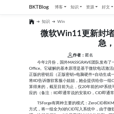
BKTBlog
博客
知识
资源
好文
知识
Win
微软Win11更新封堵
急
作者：
匿名
今年2月份，国外
MASS
GRAVE团队发布了
Office。它破解的基本原理是基于微软电话
正版的密钥后（正版密钥+电脑硬件=自动生成
将IID告诉微软客服小姐姐，她会提供给你一组C
算得来的，截至目前为止，仅20年前的XP系统
应的（备注：IID即通常说的安装ID，CID即通
TSForge有两种主要的模式：ZeroCID
方式，将一组全为0的CID写入系统中，由于