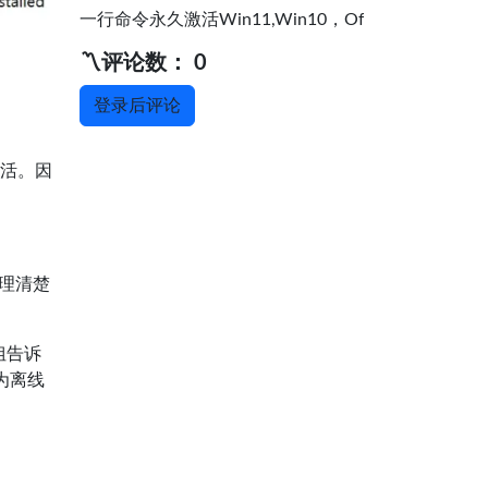
一行命令永久激活Win11,Win10，Office,
〽️评论数： 0
登录后评论
激活。因
原理清楚
姐告诉
为离线