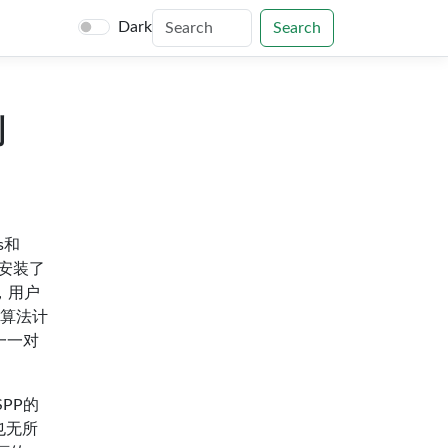
Dark
Search
别
s和
安装了
，用户
种算法计
一一对
SPP的
也无所