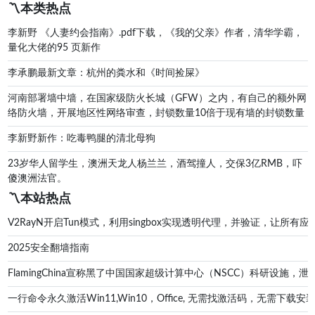
〽️本类热点
李新野 《人妻约会指南》.pdf下载，《我的父亲》作者，清华学霸，
量化大佬的95 页新作
李承鹏最新文章：杭州的粪水和《时间捡屎》
河南部署墙中墙，在国家级防火长城（GFW）之内，有自己的额外网
络防火墙，开展地区性网络审查，封锁数量10倍于现有墙的封锁数量
李新野新作：吃毒鸭腿的清北母狗
23岁华人留学生，澳洲天龙人杨兰兰，酒驾撞人，交保3亿RMB，吓
傻澳洲法官。
〽️本站热点
V2RayN开启Tun模式，利用singbox实现透明代理，并验证，让所有应
2025安全翻墙指南
FlamingChina宣称黑了中国国家超级计算中心（NSCC）科研设施
一行命令永久激活Win11,Win10，Office, 无需找激活码，无