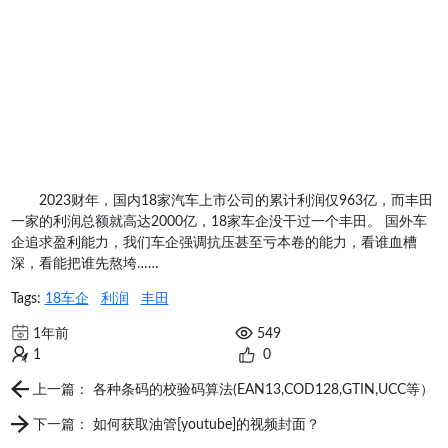
2023财年，国内18家汽车上市公司的累计利润仅963亿，而丰田
一家的利润总额就高达2000亿，18家车企没干过一个丰田。 国外车
企追求盈利能力，我们车企强调抗压甚至亏本卷的能力，看谁血槽
深，看能把谁先熬垮……
Tags:
18车企
利润
丰田
1年前
549
1
0
上一篇： 各种条码的校验码算法(EAN13,COD128,GTIN,UCC等）
下一篇： 如何获取油管[youtube]的视频封面？