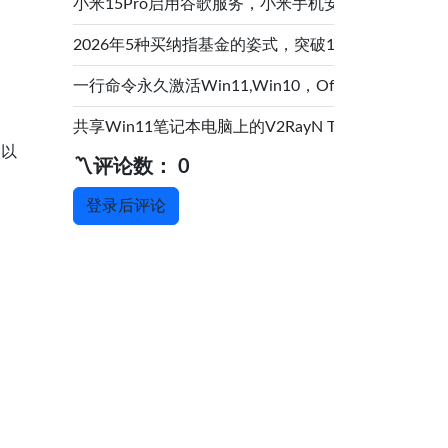
小米15Pro启用谷歌服务，小米手机安装Google Play
2026年5种买纳指基金的姿式，突破100元限额
一行命令永久激活Win11,Win10，Office,
共享Win11笔记本电脑上的V2RayN Tun模式科学
除以
〽️评论数： 0
登录后评论