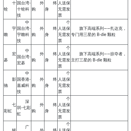
十
国台湾-
外
终
人送保
铨
十铨科
购
身
无需发
技
票
中
个
宇
国台湾-
外
终
人送保
旗下高端系列——扎达克，
瞻
宇瞻科
购
身
无需发
专门用三星的 B-die 颗粒
技
票
个
中
宏
外
终
人送保
旗下高端系列——掠夺者，
国台湾-
碁
购
身
无需发
主打三星的 B-die 颗粒
宏碁
票
中
个
影
国香港-
外
终
人送保
驰
嘉威科
购
身
无需发
技
票
个
深
七
外
终
人送保
圳-七彩
彩虹
购
身
无需发
虹
票
个
广
铭
外
终
人送保