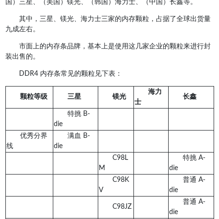
国）三星、（美国）镁光、（韩国）海力士、（中国）长鑫等。
其中，三星、镁光、海力士三家的内存颗粒，占据了全球出货量
九成左右。
市面上的内存条品牌，基本上是使用这几家企业的颗粒来进行封
装出售的。
DDR4 内存条常见的颗粒见下表：
海力
颗粒等级
三星
镁光
长鑫
士
特挑 B-
die
优秀分界
满血 B-
线
die
C98L
特挑 A-
M
die
C98K
普通 A-
V
die
普通 A-
C98JZ
die