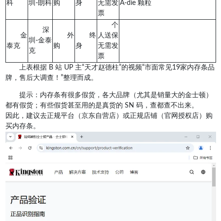
科
圳-朗科
购
身
无需发
A-die 颗粒
票
个
深
金
外
终
人送保
圳-金泰
泰克
购
身
无需发
克
票
上表根据 B 站 UP 主“天才赵德柱”的视频“市面常见19家内存条品
牌，售后大调查！”整理而成。
提示：内存条有很多假货，各大品牌（尤其是销量大的金士顿）
都有假货；有些假货甚至用的是真货的 SN 码，查都查不出来。
因此，建议去正规平台（京东自营店）或正规店铺（官网授权店）购
买内存条。