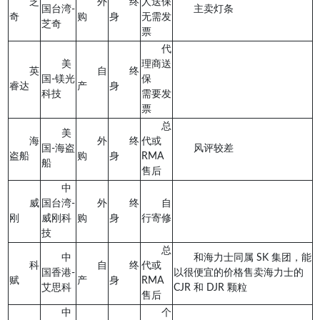
芝
外
终
人送保
国台湾-
主卖灯条
奇
购
身
无需发
芝奇
票
代
美
理商送
英
自
终
国-镁光
保
睿达
产
身
科技
需要发
票
总
美
海
外
终
代或
国-海盗
风评较差
盗船
购
身
RMA
船
售后
中
威
国台湾-
外
终
自
刚
威刚科
购
身
行寄修
技
总
中
和海力士同属 SK 集团，能
科
自
终
代或
国香港-
以很便宜的价格售卖海力士的
赋
产
身
RMA
艾思科
CJR 和 DJR 颗粒
售后
中
个