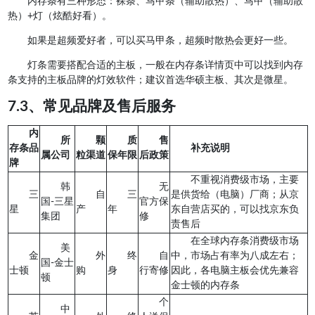
内存条有三种形态：裸条、马甲条（辅助散热）、马甲（辅助散
热）+灯（炫酷好看）。
如果是超频爱好者，可以买马甲条，超频时散热会更好一些。
灯条需要搭配合适的主板，一般在内存条详情页中可以找到内存
条支持的主板品牌的灯效软件；建议首选华硕主板、其次是微星。
7.3、常见品牌及售后服务
内
所
颗
质
售
存条品
补充说明
属公司
粒渠道
保年限
后政策
牌
不重视消费级市场，主要
韩
无
三
自
三
是供货给（电脑）厂商；从京
国-三星
官方保
星
产
年
东自营店买的，可以找京东负
集团
修
责售后
在全球内存条消费级市场
美
金
外
终
自
中，市场占有率为八成左右；
国-金士
士顿
购
身
行寄修
因此，各电脑主板会优先兼容
顿
金士顿的内存条
个
中