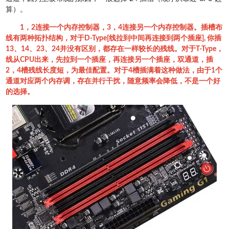
算）。
1，2连接一个内存控制器，3，4连接另一个内存控制器。插槽布
线有两种拓扑结构，对于D-Type[线拉到中间再连接到两个插座], 你插
13、14、23、24并没有区别，都存在一样较长的残线。对于T-Type，
线从CPU出来，先拉到一个插座，再连接另一个插座，双通道，插
2，4槽残线长度短，为最佳配置。对于4槽插满着这种做法，由于1个
通道对应两个内存调，存在并行干扰，随意频率会降低，不是一个好
的选择。