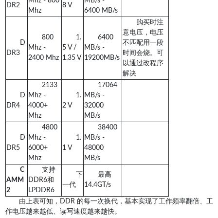
Mhz - 800
MB/s -
DR2
8 V
Mhz
6400 MB/s
购买时注
意电压，电压
800
1.
6400
D
不匹配用一段
Mhz -
5 V /
MB/s -
DR3
时间会烧。可
2400 Mhz
1.35 V
19200MB/s
以通过改程序
解决
2133
17064
D
Mhz -
1.
MB/s -
DR4
4000+
2 V
32000
Mhz
MB/s
4800
38400
D
Mhz -
1.
MB/s -
DR5
6000+
1 V
48000
Mhz
MB/s
C
支持
下
最高
AMM
DDR6和
一代
14.4GT/s
2
LPDDR6
由上表可知，DDR 的每一次换代，基本实现了工作频率翻倍、工
作电压越来越低、读写速度越来越快。