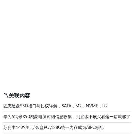
〽️关联内容
固态硬盘SSD接口与协议详解，SATA，M2，NVME，U2
华为5纳米X90鸿蒙电脑评测信息收集，到底该不该买看这一篇就够了
苏姿丰1499美元“饭盒PC”,128G统一内存成为AIPC标配