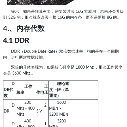
提示：如果是预算有限，需要暂时买 16G 将就用，未来还会升级
到 32G 的；那么就应该买一根 16G 的内存条，而不是两根 8G 的。
4.、内存代数
4.1 DDR
DDR（Double Date Rate）双倍数据速率，指的是在一个周期
内，进行两次数据传输。
双倍的具体表现为，如果核心频率是 1800 Mhz ，那么工作频率
会是 3600 Mhz 。
D
理论速
工作
工
DR代
度上限（单
频率
作电压
数
通道）
200
1600
D
2.
Mhz - 400
MB/s -
DR
5 V
Mhz
3200 MB/s
400
3200
D
1.