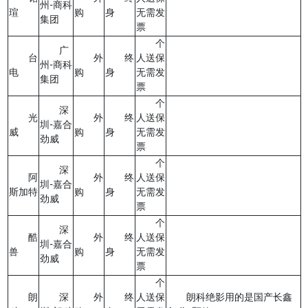
州-商科
瑄
购
身
无需发
集团
票
个
广
台
外
终
人送保
州-商科
电
购
身
无需发
集团
票
个
深
光
外
终
人送保
圳-嘉合
威
购
身
无需发
劲威
票
个
深
阿
外
终
人送保
圳-嘉合
斯加特
购
身
无需发
劲威
票
个
深
酷
外
终
人送保
圳-嘉合
兽
购
身
无需发
劲威
票
个
朗
深
外
终
人送保
朗科绝影用的是国产长鑫