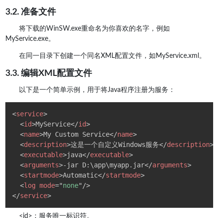
3.2. 准备文件
将下载的WinSW.exe重命名为你喜欢的名字，例如
MyService.exe。
在同一目录下创建一个同名XML配置文件，如MyService.xml。
3.3. 编辑XML配置文件
以下是一个简单示例，用于将Java程序注册为服务：
<
service
>
<
id
>
MyService
</
id
>
<
name
>
My Custom Service
</
name
>
<
description
>
这是一个自定义Windows服务
</
description
>
<
executable
>
java
</
executable
>
<
arguments
>
-jar D:\app\myapp.jar
</
arguments
>
<
startmode
>
Automatic
</
startmode
>
<
log
mode
=
"
none
"
/>
</
service
>
<id>：服务唯一标识符。