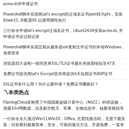
acme.sh并申请证书
Powershell脚本实现将Let's encrypt的泛域名证书pem转为pfx，安装
到win11, 并配置IIS 以便周期性执行
三行命令申请let's encrypt泛域名证书，Ubunt24.04安装acme.sh, 并
申请证书全过程记录
Powershell脚本实现定期从服务器ssh复制文件证书到本地Windows，
免密登录
浏览器四大金刚一致同意将SSL/TLS证书最长有效期缩短至47天
免费证书提供商Let's Encrypt宣布将提供6天短期证书和IP证书
SSL证书有什么用？为什么要申请？免费证书哪家好？
〽️本类热点
FlamingChina宣称黑了中国国家超级计算中心（NSCC）科研设施，
泄露10+PB数据，涉及航空航天、军事、生物信息学、核聚变模拟等
一行命令永久激活Win11,Win10，Office, 无需找激活码，无需下载安
装；目前看到最最简单，安全，可靠的激活方法，开源免费，一直有