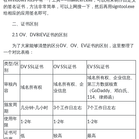
在Windows Kits中有一个工具——makecert.exe，可以用来制作自定义
的签名证书，方法非常简单，可以上网搜一下，然后再用signtool.exe
给相应的应用签名即可。
二、证书区别
2.1 OV、DV和EV证书的区别
为了大家能够清楚的区分DV、OV、EV证书的区别，这里整理了
一个对比表格：
类型/区
DV SSL证书
OV SSL证书
EV SSL证书
别
域名所有权、企业信息、
审核内
域名所有权、企
第三方数据核查
域名所有权
容
业信息
（GoDaddy、邓白氏、
114、律师函）
颁发周
几分钟-几小时
3个工作日左右
7个工作日左右
期
使用年
1-2年
1-2年
1-2年
限
证书可
低
较高
最高