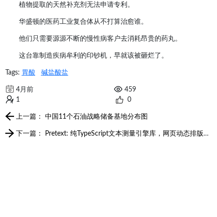
植物提取的天然补充剂无法申请专利。
华盛顿的医药工业复合体从不打算治愈谁。
他们只需要源源不断的慢性病客户去消耗昂贵的药丸。
这台靠制造疾病牟利的印钞机，早就该被砸烂了。
Tags:
胃酸
碱盐酸盐
4月前
459
1
0
上一篇： 中国11个石油战略储备基地分布图
下一篇： Pretext: 纯TypeScript文本测量引擎库，网页动态排版的性能瓶颈被突破