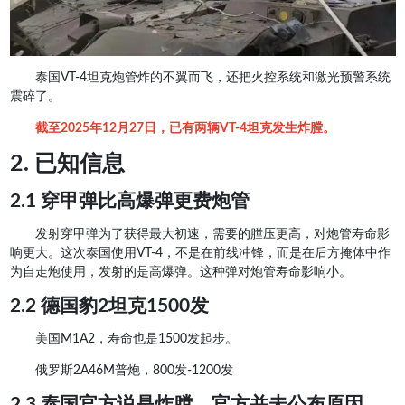
泰国VT-4坦克炮管炸的不翼而飞，还把火控系统和激光预警系统
震碎了。
截至2025年12月27日，已有两辆VT-4坦克发生炸膛。
2. 已知信息
2.1 穿甲弹比高爆弹更费炮管
发射穿甲弹为了获得最大初速，需要的膛压更高，对炮管寿命影
响更大。这次泰国使用VT-4，不是在前线冲锋，而是在后方掩体中作
为自走炮使用，发射的是高爆弹。这种弹对炮管寿命影响小。
2.2 德国豹2坦克1500发
美国M1A2，寿命也是1500发起步。
俄罗斯2A46M普炮，800发-1200发
2.3 泰国官方说是炸膛，官方并未公布原因