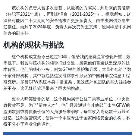
该机构的负责人曾多次更替，从最初的方滨兴，到后来的黄澄清
（任职至2021年底），再到赵泽良（2021-2025年）。据我所知，赵
泽良可能因二十大期间的安全需求而更换负责人，由中央网信办副主
任接任。而到了2024年底，负责人再次变为王京涛，他同样是中央网
信办的副主任。
机构的现状与挑战
这个机构成立至今已超过20年，但给我的感觉是官僚化严重，效
率低下。我曾与该机构的领导打过交道，感觉他们普遍缺乏深厚的技
术背景。他们的核心业务，例如GFW的维护和升级，大量外包给了数
十家外部机构，其中就包括这次泄露事件涉及的中国科学院信息工程
研究所。尽管GFW系统本身非常复杂，但这些外包团队的能力往往参
差不齐，这无疑给管理带来了巨大的挑战。
更令人啼笑皆非的是，这个机构属于公益二类事业单位，中央财
政拨款不足。为了“留住人才”，他们经常通过向其他部门出售GFW的
监测数据或提供低价值的人员服务来创收，每年收入高达数千万甚至
过亿。这种运营模式，使得一个本应专注于国家网络安全的机构，不
得不分心于商业化的运作。