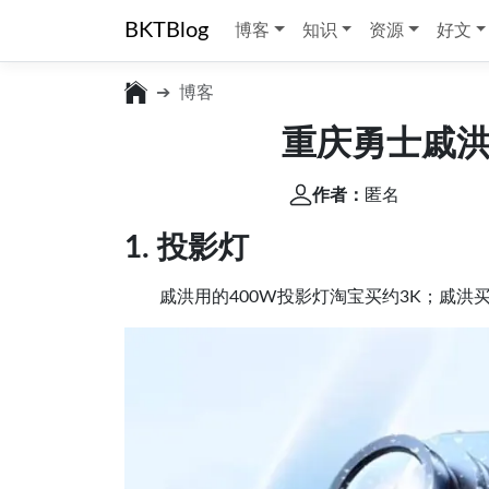
BKTBlog
博客
知识
资源
好文
博客
重庆勇士戚
作者：
匿名
1. 投影灯
戚洪用的400W投影灯淘宝买约3K；戚洪