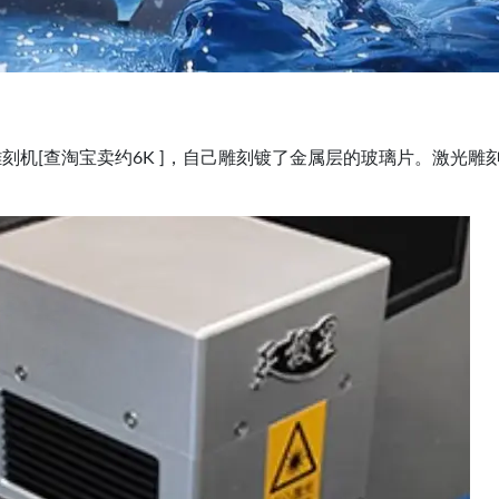
刻机[查淘宝卖约6K ]，自己雕刻镀了金属层的玻璃片。激光雕