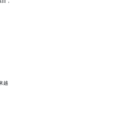
瞩目，
来越