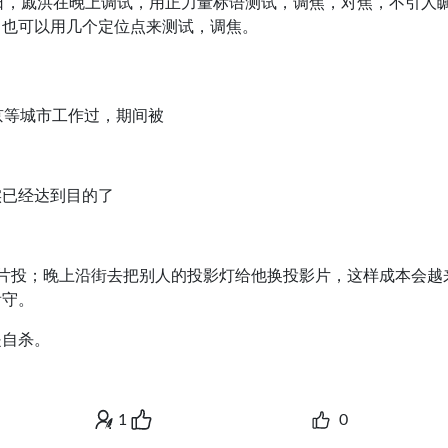
月3日，戚洪在晚上调试，用正力量标语测试，调焦，对焦，不引人
：也可以用几个定位点来测试，调焦。
京等城市工作过，期间被
实已经达到目的了
。
片投；晚上沿街去把别人的投影灯给他换投影片，这样成本会越
看守。
是自杀。
1
0