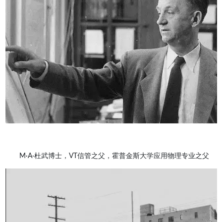
M·A·杜武博士，VT信管之父，霍普金斯大学应用物理专业之父