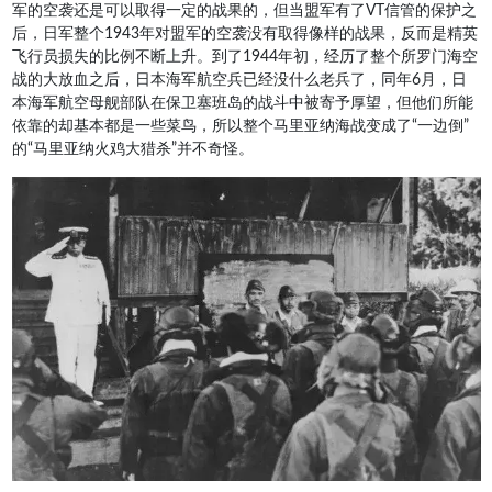
军的空袭还是可以取得一定的战果的，但当盟军有了VT信管的保护之
后，日军整个1943年对盟军的空袭没有取得像样的战果，反而是精英
飞行员损失的比例不断上升。到了1944年初，经历了整个所罗门海空
战的大放血之后，日本海军航空兵已经没什么老兵了，同年6月，日
本海军航空母舰部队在保卫塞班岛的战斗中被寄予厚望，但他们所能
依靠的却基本都是一些菜鸟，所以整个马里亚纳海战变成了“一边倒”
的“马里亚纳火鸡大猎杀”并不奇怪。