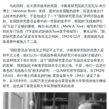
与此同时，在大西洋彼岸的美国，卡耐基研究院的万尼瓦尔·布什
博士（Vannevar Bush）觉得，面对迫在眉睫的战争，应该去做点什
么技术性的研究，于是他成立了一个“国防研究委员会”并呼吁国会拨
款。在国防研究委员会看中的一些新的技术中，英国的“无线炮弹引
信”引起了足够的重视，梅尔·杜武博士（Merle A. Tuve）领导的T部门
对此专门负责（T字是杜武的姓氏Tuve首字母缩写）。事实证明，“国
防研究委员会”还是非常有先见之明的，1941年12月，美国就因为珍
珠港事件被拖入了二战。
“国防委员会”的先见之明还不止于此。卡耐基研究院的负责人是
和平主义者，他们认为一切跟战争相关的研究只有在战时才能进行。
在这种情况下布什觉得，这个“国防研究委员会”在战后肯定会有更大
的发展， 既然如此卡耐基学院就并非久留之地。于是，他们一边进行
着包括“无线电引信”相关的研究，一边为研究所寻找新址。在1942年
3月6日，布什博士同著名的约翰. 霍普金斯大学（JHU）谈妥了条
件，从3月到9月，以80万美元的租金在霍普金斯大学里找块地方继续
研究，这也成了霍普金斯大学应用物理系的前身。