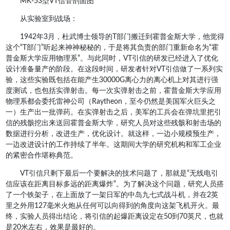
MK-53型VT信管剖面图
从实验室到战场：
1942年3月，杜武博士领导的T部门搬迁到霍普金斯大学，他觉得
这个“T部门”听起来神神秘秘的，于是将其负责的部门重新命名为“霍
普金斯大学应用物理系”。与此同时，VT引信的研发已经进入了优化
设计准备量产的阶段。在这段时间，研发者针对VT引信做了一系列实
验，这些实验既包括在能产生30000G离心力的离心机上对其进行强
度测试，也包括实弹射击。每一次实弹射击之前，霍普金斯大学应用
物理系都会委托雷神公司（Raytheon，至今仍然是美国军火巨头之
一）生产出一批弹药。在实弹射击之后，美军的工兵会在弹坑里把引
信的残骸挖出来送回霍普金斯大学，研究人员对这些残骸和射击场的
数据进行分析，改进生产，优化设计。就这样，一边小规模预生产，
一边改进设计的工作持续了半年。这期间大学的研究机构和军工企业
的紧密合作堪称典范。
VT引信只剩下最后一个要解决的技术问题了，那就是“无线电引
信应该在距离目标多远的距离爆炸”。为了解决这个问题，研究人员搭
了一个铁架子，在上面放了一架日军的中岛九七式战斗机，并在2英
里之外用127毫米火炮从任何可以向得到的角度向这架飞机开火。最
终，实验人员得出结论，将引信的起爆距离设定在50到70英尺，也就
是20米左右，效果是最好的。