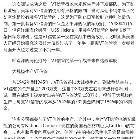
这次测试成功之后，VT信管得以大规模生产并下发部队。为了防
止泄密，美军对VT信管的使用有严格的限制，当时瓜达卡纳尔岛上的
防空炮是没有装备VT信管的，这是为了防止日军捡到这种引信后仿
制。第一批装备VT信管的部队是太平洋舰队的军舰们。1943年1月5
日，轻巡洋舰海伦娜号（USS Helena）用装备VT信管的炮弹击落了一
架日军轰炸机，这是VT信管第一次在实战中击落敌机，此时距离美国
人正经开始研究这项技术仅仅过去了一年半，距离VT信管第一次朝着
河面开火也才过去了不到一年。
轻巡洋舰海伦娜号，VT信管的第一个战果来自这艘军舰
大规模生产VT信管：
从1942年到1945年，VT信管得以大规模生产。到战争结束前，
VT信管的总产量是2200万支，这当中33万支左右用来进行各种测
试，而在战场上被发射出去的VT信管达到150万支。得益于大规模的
生产，每支VT信管的成本从1942年的732美金降到了1945年的18美
金。
许多公司都参与了VT信管的生产。这其中，生产VT信管电池安瓿
瓶的公司有National Carbon（现在的美国石墨材料巨头GrafTech的前
身），也有胶卷业的巨头柯达。信管当中的核心元件电子管是由雷神
公司生产的，而负责整个信管封装的公司中，最主要的一家是照明灯