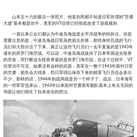
山本五十六的最后一张照片。他直到死都不知道日军所谓的“空袭
大捷”基本都是吹牛，美军的VT信管已经彻底改变了游戏规则
一直以来公众们都认为中途岛海战是太平洋战争的转折点。但是
需要注意的是，中途岛海战日军虽然损兵折将，那些身经百战的飞行
员们却大部分活了下来。真正让这些飞行员们一去不复返的是1943年
漫长的所罗门海空战。可以说，中途岛海战拔掉了日本帝国这头怪兽
的牙齿，而打断这头怪兽脊梁的是所罗门海空战，在这个过程中，VT
信管功不可没。如果没有这样的武器，美军在一整个1943年面对日军
的空袭，损失会大得多，而日军得以保存下来的精英飞行员也会多出
不少，那样的话，1944年的战局就是另一个样子了。战后，日本海军
的一些军官也承认，1943年以来面对空袭美军舰队基本上有去无回的
局面让他们萌生了自杀攻击的想法。