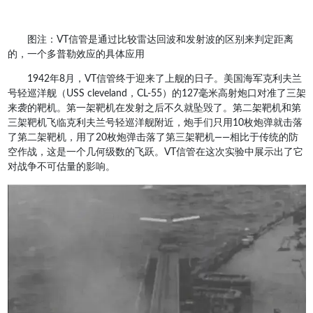
图注：VT信管是通过比较雷达回波和发射波的区别来判定距离
的，一个多普勒效应的具体应用
1942年8月，VT信管终于迎来了上舰的日子。美国海军克利夫兰
号轻巡洋舰（USS cleveland，CL-55）的127毫米高射炮口对准了三架
来袭的靶机。第一架靶机在发射之后不久就坠毁了。第二架靶机和第
三架靶机飞临克利夫兰号轻巡洋舰附近，炮手们只用10枚炮弹就击落
了第二架靶机，用了20枚炮弹击落了第三架靶机——相比于传统的防
空作战，这是一个几何级数的飞跃。VT信管在这次实验中展示出了它
对战争不可估量的影响。