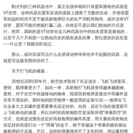
刚才列的三种武器当中，真正在战争期间只有盟军拥有的武器是
VT信管。这种武器在盟军反攻的道路上拯救了无数的生命，并使得盟
军的战时经济不至于被高射炮弹巨大的生产消耗所拖垮。或许没有VT
信管，盟军可能仍然能打赢二战，但肯定不是以我们熟知的方式进
行。然而，讽刺的是VT信管在这几种武器当中的知名度算是最低的，
以至于几个月前跟一位熟知历史的朋友谈及此事，那位朋友的反应是
——什么管？我都没听说过。
那么，或许应该写点什么去讲讲这种传奇但并不起眼的武器，这
就是写这篇东西的目的了。
关于打飞机的难题：
20世纪20到30年代，航空技术取得了长足进步，飞机飞得更高，
更快，载弹量更大了。如此一来，高射炮打飞机就变得越来越困难。
显然，对于在空中快速移动的物体，指望高射炮弹直接击中而爆炸是
非常不现实的，那时候的防空炮弹一般是用的定装引信——炮弹在飞
出去多久之后爆炸是需要事先设定好的。自然，设定引信的速度跟不
上飞机移动的速度，所以当时的高射炮防空是采取所谓“弹幕防空”的
方式，也就是说预先设定好高射炮弹的爆炸高度，用大量的高射炮在
设定好的高度打出一个“弹幕”的盒子，敢于穿越这个弹幕的敌机都会
被炮弹碎片击落。不过，这样的弹幕维持不了太长时间，所以要想维