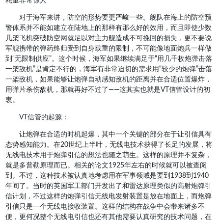
耗量非常惊人
对于海军来讲，防空的形势要更严峻一些。舰队在海上的防空预
警体系并不能如建立在陆地上的那样有那么好的效用，而且即使少数
几架飞机突破防空网就足以对主力舰造成不可挽回的损失，更不要说
军舰携带的弹药终归受到自身载重的限制，不可能像地面炮兵一样做
到“无限制供应”。这个时候，海军如果继续满足于“用几千枚炮弹击落
一架敌机”是肯定不行的，海军有非常迫切的需求用“较少的炮弹”击落
一架敌机，如果能够让炮弹自动感知敌机的距离并在合适位置爆炸，
用弹片杀伤敌机，那就再好不过了——这其实也就是VT信管设计的初
衷。
VT信管的起源：
让炮弹在合适的时机起爆，其中一个关键的部分在于让引信具有
态势感知能力。在20世纪上半叶，无线电技术获得了长足的发展，将
无线电技术用于炮弹引信的想法也随之萌生。这样的原理并不复杂，
就是多普勒原理而已。相关的论文1925年左右的时候就可以被查阅
到。不过，这种技术被认真地考虑用在军事领域是要到1938到1940
年间了。当时的英国军工部门开发出了和雷达原理类似的高射炮弹引
信计划，不过这样的炮弹引信无线电发射装置是放在地面上，而炮弹
引信只是一个无线电接收装置。这样的结构在战争中会带来诸多不
便，更何况整个无线电引信也还有其他需要认真研究的技术问题，在