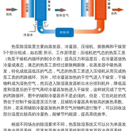
热泵除湿装置主要由蒸发器、冷凝器、压缩机、膨胀阀和干燥室
5个部分组成，如右图 所示。工作原理是：压缩机把气态的热泵工质
（热泵干燥机内循环的制冷介质）提高压力和温度后，在冷凝器放热
冷凝成液态，液态的热泵工质经过膨胀阀膨胀，在蒸发器中吸热蒸
发，转化成低温低压的气态，气态的热泵工质进入压缩机从而完成热
泵工质的闭路循环。另外，经冷凝器加热的干空气进入干燥室，干燥
物料成为湿热空气，然后进入除湿蒸发器析出水分排到机外，降低温
度和湿度后的干空气再经冷凝器加热进入干燥室，这样就完成了空气
的闭路循环。图中的辅助冷凝器并不是必须的。但是，它在此处的优
势在于控制干燥温度灵活方便，且辅助冷凝器具有较高的换热系数。
另外，若采用辅助冷凝器加热外界空气对物料进行预干，可以回收这
部分温度比较高的冷凝热，能够节约能源，提高系统效率。
根据不同场合的除湿要求不同，热泵除湿系统又可以分为单蒸发
器单冷凝器系统、双蒸发器单冷凝器系统和双蒸发器双冷凝器系统。