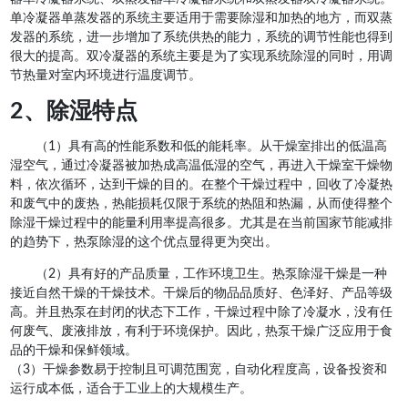
单冷凝器单蒸发器的系统主要适用于需要除湿和加热的地方，而双蒸
发器的系统，进一步增加了系统供热的能力，系统的调节性能也得到
很大的提高。双冷凝器的系统主要是为了实现系统除湿的同时，用调
节热量对室内环境进行温度调节。
2、除湿特点
（1）具有高的性能系数和低的能耗率。从干燥室排出的低温高
湿空气，通过冷凝器被加热成高温低湿的空气，再进入干燥室干燥物
料，依次循环，达到干燥的目的。在整个干燥过程中，回收了冷凝热
和废气中的废热，热能损耗仅限于系统的热阻和热漏，从而使得整个
除湿干燥过程中的能量利用率提高很多。尤其是在当前国家节能减排
的趋势下，热泵除湿的这个优点显得更为突出。
（2）具有好的产品质量，工作环境卫生。热泵除湿干燥是一种
接近自然干燥的干燥技术。干燥后的物品品质好、色泽好、产品等级
高。并且热泵在封闭的状态下工作，干燥过程中除了冷凝水，没有任
何废气、废液排放，有利于环境保护。因此，热泵干燥广泛应用于食
品的干燥和保鲜领域。
（3）干燥参数易于控制且可调范围宽，自动化程度高，设备投资和
运行成本低，适合于工业上的大规模生产。