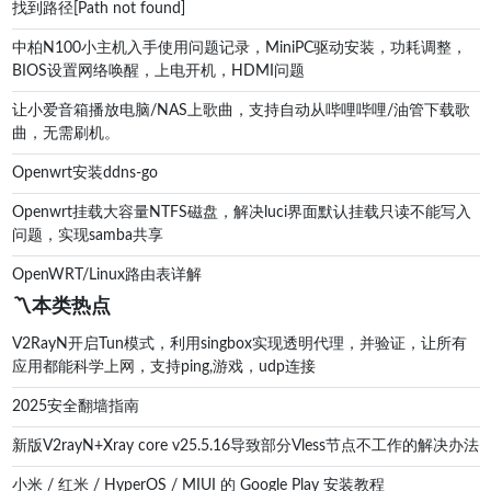
找到路径[Path not found]
中柏N100小主机入手使用问题记录，MiniPC驱动安装，功耗调整，
BIOS设置网络唤醒，上电开机，HDMI问题
让小爱音箱播放电脑/NAS上歌曲，支持自动从哔哩哔哩/油管下载歌
曲，无需刷机。
Openwrt安装ddns-go
Openwrt挂载大容量NTFS磁盘，解决luci界面默认挂载只读不能写入
问题，实现samba共享
OpenWRT/Linux路由表详解
〽️本类热点
V2RayN开启Tun模式，利用singbox实现透明代理，并验证，让所有
应用都能科学上网，支持ping,游戏，udp连接
2025安全翻墙指南
新版V2rayN+Xray core v25.5.16导致部分Vless节点不工作的解决办法
小米 / 红米 / HyperOS / MIUI 的 Google Play 安装教程