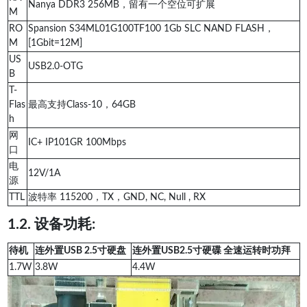
Nanya DDR3 256MB，留有一个空位可扩展
M
RO
Spansion S34ML01G100TF100 1Gb SLC NAND FLASH，
M
[1Gbit=12M]
US
USB2.0-OTG
B
T-
Flas
最高支持Class-10，64GB
h
网
IC+ IP101GR 100Mbps
口
电
12V/1A
源
TTL
波特率 115200，TX，GND, NC, Null , RX
1.2. 设备功耗:
待机
连外置USB 2.5寸硬盘
连外置USB2.5寸硬碟 全速运转时功拜
1.7W
3.8W
4.4W